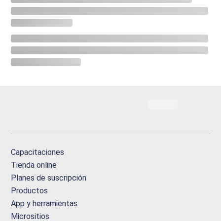
Capacitaciones
Tienda online
Planes de suscripción
Productos
App y herramientas
Micrositios