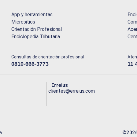
App y herramientas
Enci
Micrositios
Comu
Orientación Profesional
Acer
Enciclopedia Tributaria
Cen
Consultas de orientación profesional
Aten
0810-666-3773
11 
Erreius
clientes@erreius.com
©
202
a