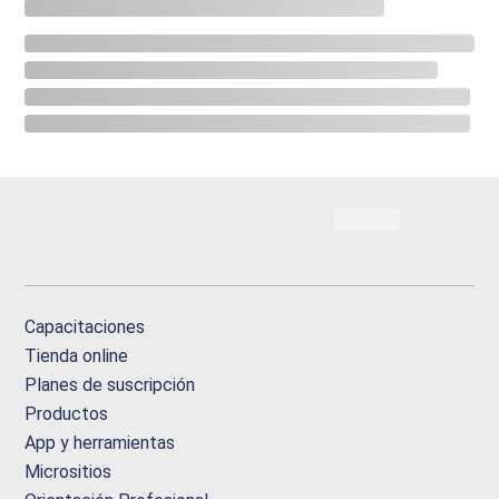
Capacitaciones
Tienda online
Planes de suscripción
Productos
App y herramientas
Micrositios