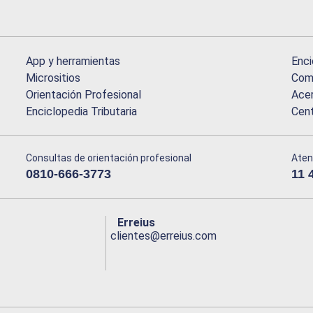
App y herramientas
Enci
Micrositios
Comu
Orientación Profesional
Acer
Enciclopedia Tributaria
Cen
Consultas de orientación profesional
Aten
0810-666-3773
11 
Erreius
clientes@erreius.com