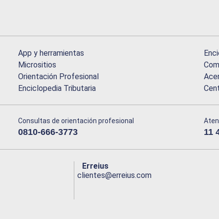
App y herramientas
Enci
Micrositios
Comu
Orientación Profesional
Acer
Enciclopedia Tributaria
Cen
Consultas de orientación profesional
Aten
0810-666-3773
11 
Erreius
clientes@erreius.com