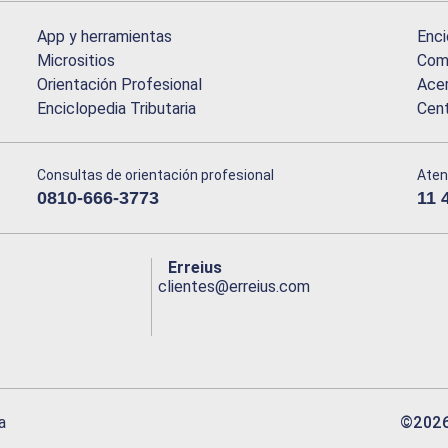
App y herramientas
Enci
Micrositios
Comu
Orientación Profesional
Acer
Enciclopedia Tributaria
Cen
Consultas de orientación profesional
Aten
0810-666-3773
11 
Erreius
clientes@erreius.com
©
202
a