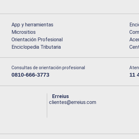
App y herramientas
Enci
Micrositios
Comu
Orientación Profesional
Acer
Enciclopedia Tributaria
Cen
Consultas de orientación profesional
Aten
0810-666-3773
11 
Erreius
clientes@erreius.com