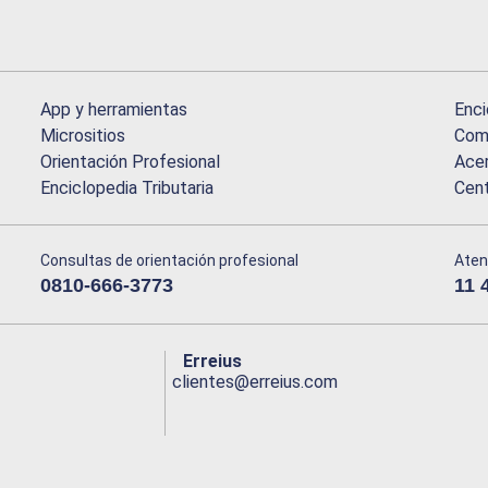
App y herramientas
Enci
Micrositios
Comu
Orientación Profesional
Acer
Enciclopedia Tributaria
Cen
Consultas de orientación profesional
Aten
0810-666-3773
11 
Erreius
clientes@erreius.com