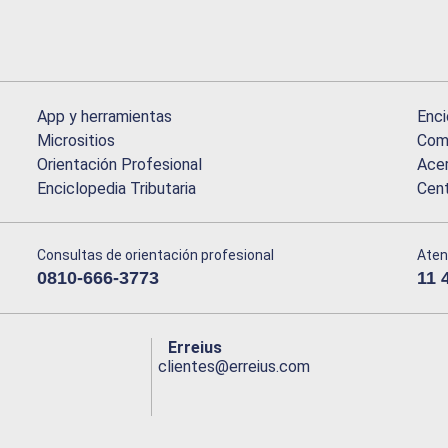
App y herramientas
Enci
Micrositios
Comu
Orientación Profesional
Acer
Enciclopedia Tributaria
Cen
Consultas de orientación profesional
Aten
0810-666-3773
11 
Erreius
clientes@erreius.com