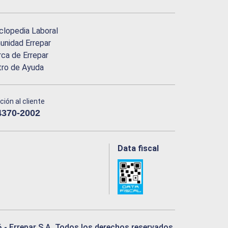
clopedia Laboral
nidad Errepar
ca de Errepar
tro de Ayuda
ción al cliente
4370-2002
Data fiscal
6
- Errepar S.A. Todos los derechos reservados.