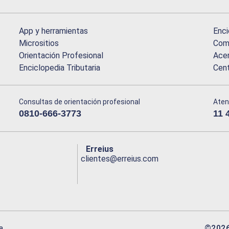
App y herramientas
Enci
Micrositios
Comu
Orientación Profesional
Acer
Enciclopedia Tributaria
Cen
Consultas de orientación profesional
Aten
0810-666-3773
11 
Erreius
clientes@erreius.com
©
202
a