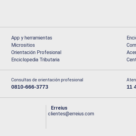
App y herramientas
Enci
Micrositios
Comu
Orientación Profesional
Acer
Enciclopedia Tributaria
Cen
Consultas de orientación profesional
Aten
0810-666-3773
11 
Erreius
clientes@erreius.com