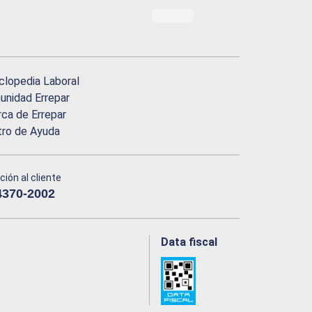
clopedia Laboral
nidad Errepar
ca de Errepar
tro de Ayuda
ción al cliente
4370-2002
Data fiscal