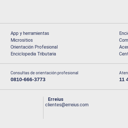
App y herramientas
Enci
Micrositios
Comu
Orientación Profesional
Acer
Enciclopedia Tributaria
Cen
Consultas de orientación profesional
Aten
0810-666-3773
11 
Erreius
clientes@erreius.com