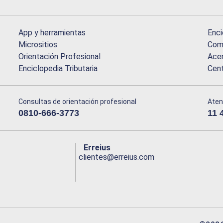
App y herramientas
Enci
Micrositios
Comu
Orientación Profesional
Acer
Enciclopedia Tributaria
Cen
Consultas de orientación profesional
Aten
0810-666-3773
11 
Erreius
clientes@erreius.com