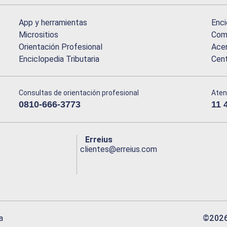
App y herramientas
Enci
Micrositios
Comu
Orientación Profesional
Acer
Enciclopedia Tributaria
Cen
Consultas de orientación profesional
Aten
0810-666-3773
11 
Erreius
clientes@erreius.com
©
202
a