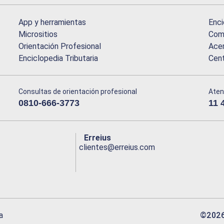
App y herramientas
Enci
Micrositios
Comu
Orientación Profesional
Acer
Enciclopedia Tributaria
Cen
Consultas de orientación profesional
Aten
0810-666-3773
11 
Erreius
clientes@erreius.com
©
202
a