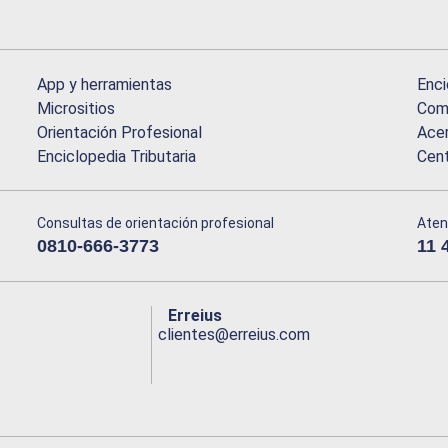
App y herramientas
Enci
Micrositios
Comu
Orientación Profesional
Acer
Enciclopedia Tributaria
Cen
Consultas de orientación profesional
Aten
0810-666-3773
11 
Erreius
clientes@erreius.com