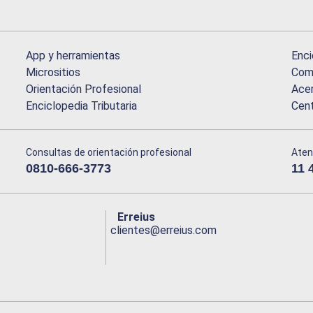
App y herramientas
Enci
Micrositios
Comu
Orientación Profesional
Acer
Enciclopedia Tributaria
Cen
Consultas de orientación profesional
Aten
0810-666-3773
11 
Erreius
clientes@erreius.com