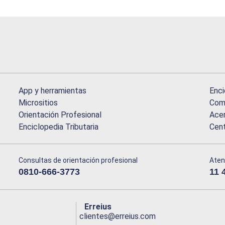
App y herramientas
Enci
Micrositios
Comu
Orientación Profesional
Acer
Enciclopedia Tributaria
Cen
Consultas de orientación profesional
Aten
0810-666-3773
11 
Erreius
clientes@erreius.com