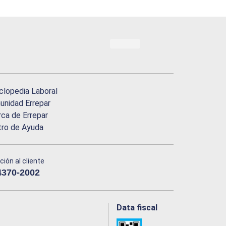
clopedia Laboral
nidad Errepar
ca de Errepar
tro de Ayuda
ción al cliente
4370-2002
Data fiscal