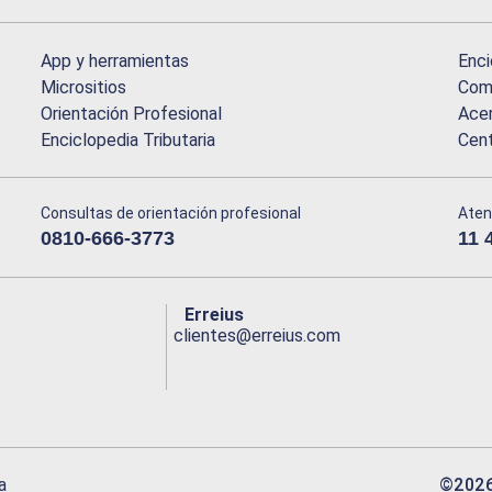
App y herramientas
Enci
Micrositios
Comu
Orientación Profesional
Acer
Enciclopedia Tributaria
Cen
Consultas de orientación profesional
Aten
0810-666-3773
11 
Erreius
clientes@erreius.com
©
202
a