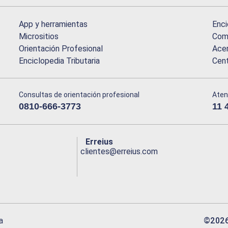
App y herramientas
Enci
Micrositios
Comu
Orientación Profesional
Acer
Enciclopedia Tributaria
Cen
Consultas de orientación profesional
Aten
0810-666-3773
11 
Erreius
clientes@erreius.com
©
202
a