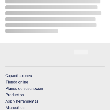
Capacitaciones
Tienda online
Planes de suscripción
Productos
App y herramientas
Micrositios