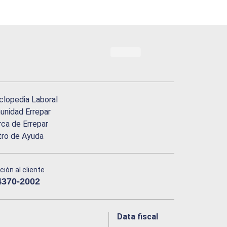
clopedia Laboral
nidad Errepar
ca de Errepar
tro de Ayuda
ción al cliente
4370-2002
Data fiscal