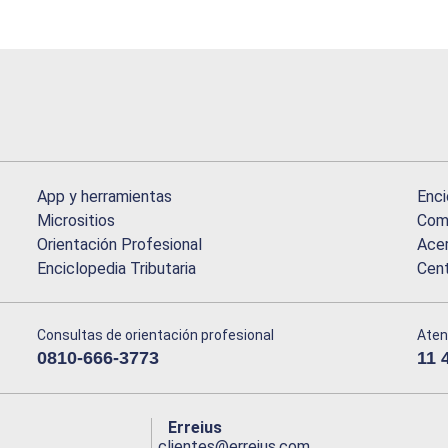
App y herramientas
Enci
Micrositios
Comu
Orientación Profesional
Acer
Enciclopedia Tributaria
Cen
Consultas de orientación profesional
Aten
0810-666-3773
11 
Erreius
clientes@erreius.com