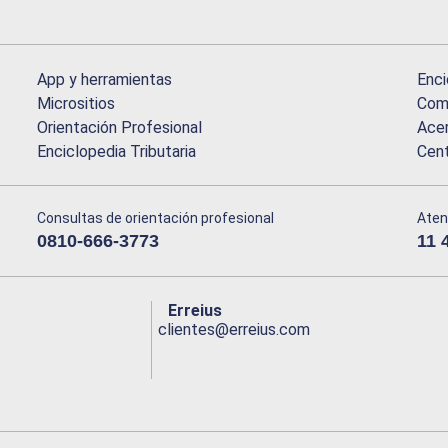
App y herramientas
Enci
Micrositios
Comu
Orientación Profesional
Acer
Enciclopedia Tributaria
Cen
Consultas de orientación profesional
Aten
0810-666-3773
11 
Erreius
clientes@erreius.com