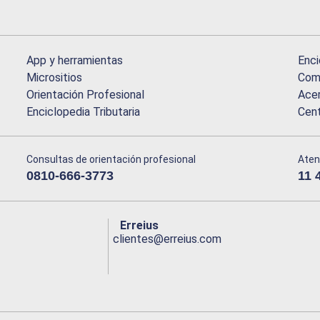
App y herramientas
Enci
Micrositios
Comu
Orientación Profesional
Acer
Enciclopedia Tributaria
Cen
Consultas de orientación profesional
Aten
0810-666-3773
11 
Erreius
clientes@erreius.com