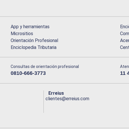
App y herramientas
Enci
Micrositios
Comu
Orientación Profesional
Acer
Enciclopedia Tributaria
Cen
Consultas de orientación profesional
Aten
0810-666-3773
11 
Erreius
clientes@erreius.com