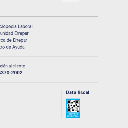
clopedia Laboral
nidad Errepar
ca de Errepar
tro de Ayuda
ción al cliente
4370-2002
Data fiscal