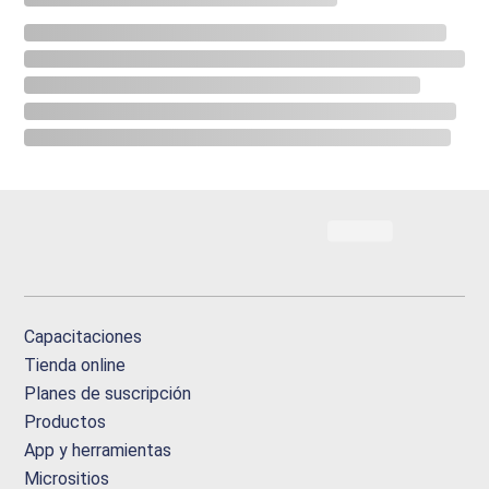
Capacitaciones
Tienda online
Planes de suscripción
Productos
App y herramientas
Micrositios