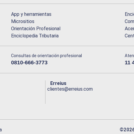
App y herramientas
Enci
Micrositios
Comu
Orientación Profesional
Acer
Enciclopedia Tributaria
Cen
Consultas de orientación profesional
Aten
0810-666-3773
11 
Erreius
clientes@erreius.com
©
202
a