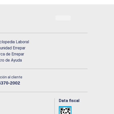
clopedia Laboral
nidad Errepar
ca de Errepar
tro de Ayuda
ción al cliente
4370-2002
Data fiscal