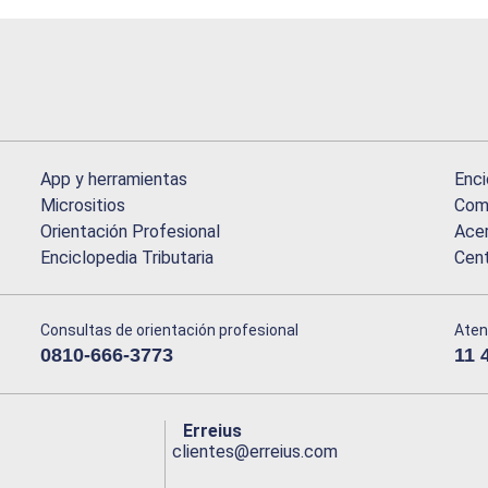
App y herramientas
Enci
Micrositios
Comu
Orientación Profesional
Acer
Enciclopedia Tributaria
Cen
Consultas de orientación profesional
Aten
0810-666-3773
11 
Erreius
clientes@erreius.com