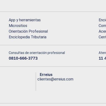
App y herramientas
Enci
Micrositios
Comu
Orientación Profesional
Acer
Enciclopedia Tributaria
Cen
Consultas de orientación profesional
Aten
0810-666-3773
11 
Erreius
clientes@erreius.com