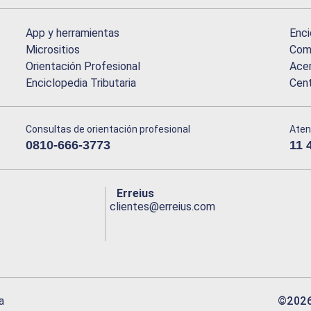
App y herramientas
Enci
Micrositios
Comu
Orientación Profesional
Acer
Enciclopedia Tributaria
Cen
Consultas de orientación profesional
Aten
0810-666-3773
11 
Erreius
clientes@erreius.com
©
202
a