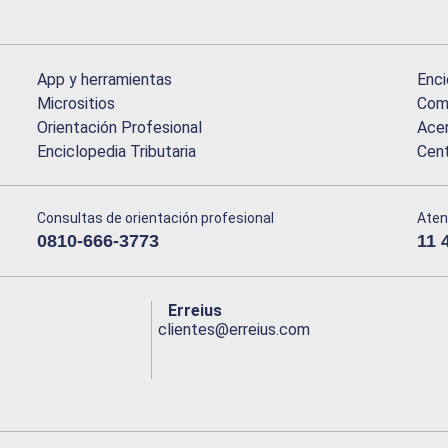
App y herramientas
Enci
Micrositios
Comu
Orientación Profesional
Acer
Enciclopedia Tributaria
Cen
Consultas de orientación profesional
Aten
0810-666-3773
11 
Erreius
clientes@erreius.com