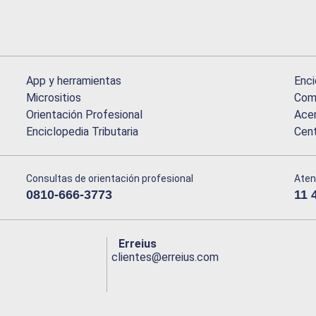
App y herramientas
Enci
Micrositios
Comu
Orientación Profesional
Acer
Enciclopedia Tributaria
Cen
Consultas de orientación profesional
Aten
0810-666-3773
11 
Erreius
clientes@erreius.com