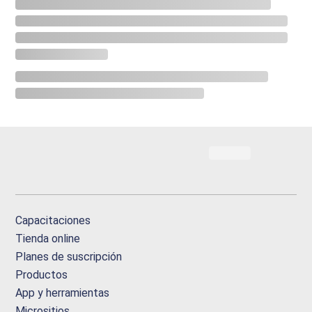
Capacitaciones
Tienda online
Planes de suscripción
Productos
App y herramientas
Micrositios