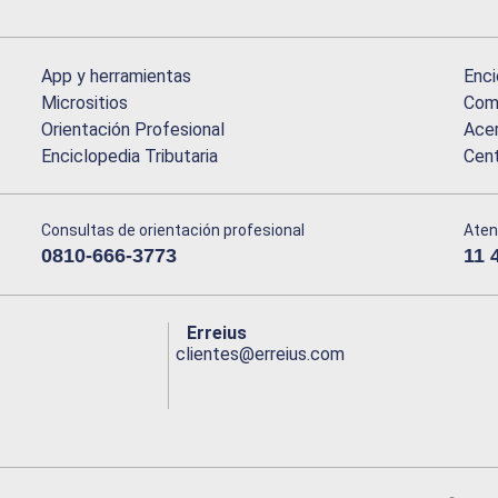
App y herramientas
Enci
Micrositios
Comu
Orientación Profesional
Acer
Enciclopedia Tributaria
Cen
Consultas de orientación profesional
Aten
0810-666-3773
11 
Erreius
clientes@erreius.com