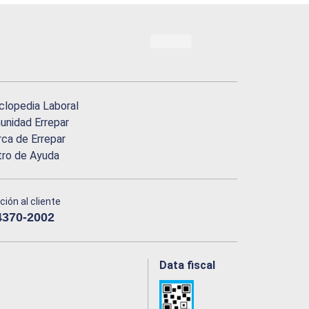
clopedia Laboral
nidad Errepar
ca de Errepar
tro de Ayuda
ción al cliente
4370-2002
Data fiscal