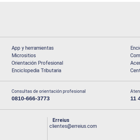
App y herramientas
Enci
Micrositios
Comu
Orientación Profesional
Acer
Enciclopedia Tributaria
Cen
Consultas de orientación profesional
Aten
0810-666-3773
11 
Erreius
clientes@erreius.com