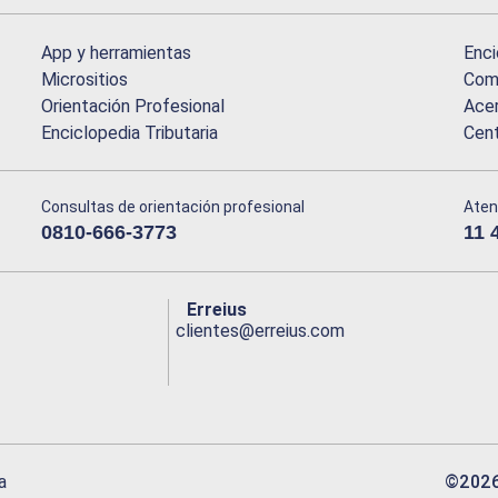
App y herramientas
Enci
Micrositios
Comu
Orientación Profesional
Acer
Enciclopedia Tributaria
Cen
Consultas de orientación profesional
Aten
0810-666-3773
11 
Erreius
clientes@erreius.com
©
202
a