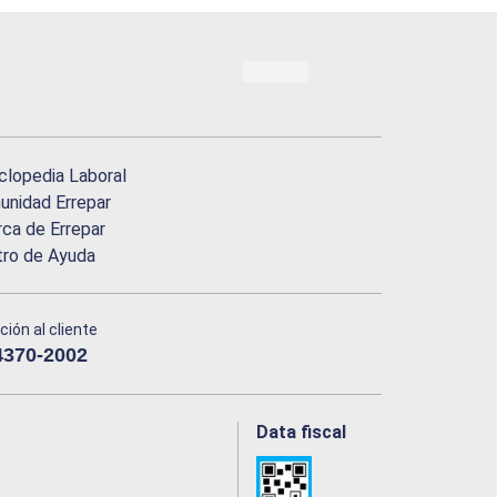
clopedia Laboral
nidad Errepar
ca de Errepar
tro de Ayuda
ción al cliente
4370-2002
Data fiscal