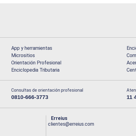
App y herramientas
Enci
Micrositios
Comu
Orientación Profesional
Acer
Enciclopedia Tributaria
Cen
Consultas de orientación profesional
Aten
0810-666-3773
11 
Erreius
clientes@erreius.com