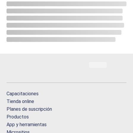
Capacitaciones
Tienda online
Planes de suscripción
Productos
App y herramientas
Micrositios