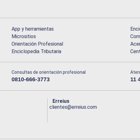
App y herramientas
Enci
Micrositios
Comu
Orientación Profesional
Acer
Enciclopedia Tributaria
Cen
Consultas de orientación profesional
Aten
0810-666-3773
11 
Erreius
clientes@erreius.com