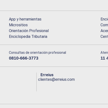
App y herramientas
Enci
Micrositios
Comu
Orientación Profesional
Acer
Enciclopedia Tributaria
Cen
Consultas de orientación profesional
Aten
0810-666-3773
11 
Erreius
clientes@erreius.com