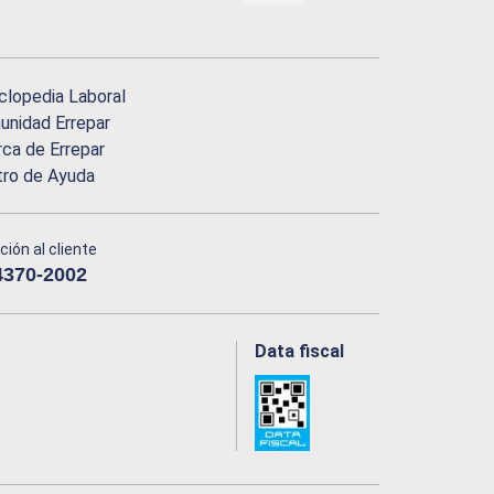
clopedia Laboral
nidad Errepar
ca de Errepar
tro de Ayuda
ción al cliente
4370-2002
Data fiscal