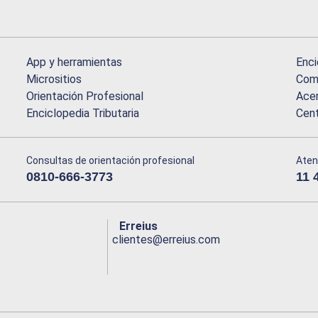
App y herramientas
Enci
Micrositios
Comu
Orientación Profesional
Acer
Enciclopedia Tributaria
Cen
Consultas de orientación profesional
Aten
0810-666-3773
11 
Erreius
clientes@erreius.com