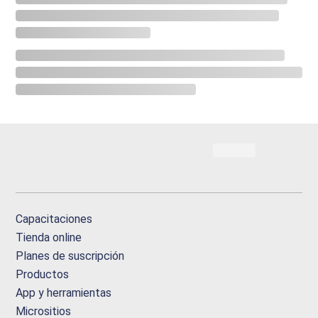
Capacitaciones
Tienda online
Planes de suscripción
Productos
App y herramientas
Micrositios