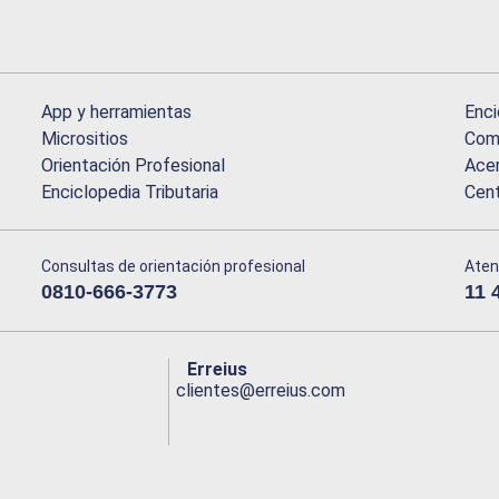
App y herramientas
Enci
Micrositios
Comu
Orientación Profesional
Acer
Enciclopedia Tributaria
Cen
Consultas de orientación profesional
Aten
0810-666-3773
11 
Erreius
clientes@erreius.com