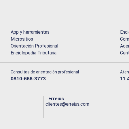
App y herramientas
Enci
Micrositios
Comu
Orientación Profesional
Acer
Enciclopedia Tributaria
Cen
Consultas de orientación profesional
Aten
0810-666-3773
11 
Erreius
clientes@erreius.com