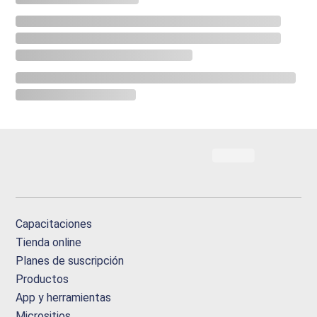
Capacitaciones
Tienda online
Planes de suscripción
Productos
App y herramientas
Micrositios